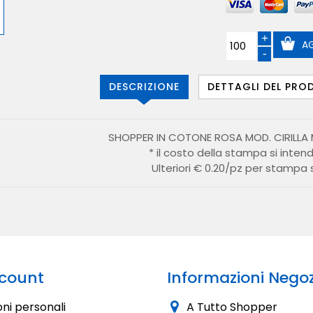
T
E
+
AG
-
DESCRIZIONE
DETTAGLI DEL PR
SHOPPER IN COTONE ROSA MOD. CIRILLA M
* il costo della stampa si inten
Ulteriori € 0.20/pz per stampa
ccount
Informazioni Negoz
ni personali
A Tutto Shopper