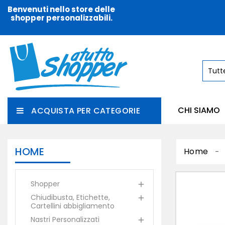
Benvenuti nello store delle
shopper personalizzabili.
CHI SIAMO
ACQUISTA PER CATEGORIE
HOME
Home
Shopper

Chiudibusta, Etichette,

Cartellini abbigliamento
Nastri Personalizzati
