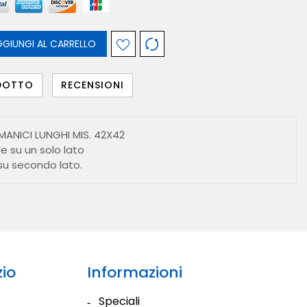
E
O
N
O
S
R
E
A
GIUNGI AL CARRELLO
ODOTTO
RECENSIONI
ANICI LUNGHI MIS. 42X42
de su un solo lato
 su secondo lato.
io
Informazioni
Speciali