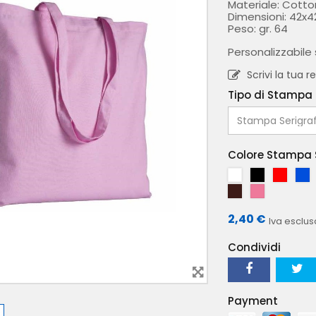
Materiale: Cotto
Dimensioni: 42x4
Peso: gr. 64
Personalizzabile 
Scrivi la tua 
Tipo di Stampa
Colore Stampa 
B
N
R
B
I
E
O
L
M
R
A
R
S
U
A
O
2,40 €
N
O
S
B
Iva esclus
R
S
C
O
R
R
A
Condividi
O
I
O
L
N
L
E
A
Payment
N