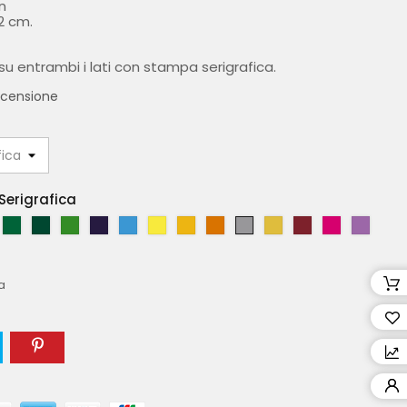
n
2 cm.
su entrambi i lati con stampa serigrafica.
recensione
Serigrafica
V
V
V
B
A
G
G
A
A
O
C
M
V
E
E
E
L
Z
I
I
R
R
R
A
A
I
R
R
R
U
Z
A
A
A
G
O
R
G
O
D
D
D
S
U
L
L
N
E
T
M
E
L
a
E
E
E
C
R
L
L
C
N
O
I
N
A
B
C
U
R
O
O
I
T
Y
N
T
A
H
R
O
L
C
O
O
S
I
A
N
I
O
I
R
T
O
D
A
M
O
O
I
R
O
M
Y