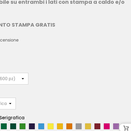
ile su entrambi i lati con stampa a caldo e/o
ANTO STAMPA GRATIS
recensione
Serigrafica
V
V
V
B
A
G
G
A
A
O
C
M
V