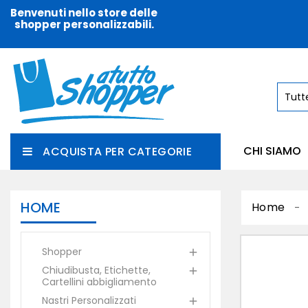
Benvenuti nello store delle
shopper personalizzabili.
CHI SIAMO
ACQUISTA PER CATEGORIE
HOME
Home
Shopper

Chiudibusta, Etichette,

Cartellini abbigliamento
Nastri Personalizzati
