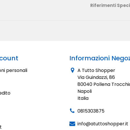
Riferimenti Speci
ccount
Informazioni Negoz
ni personali
A Tutto Shopper
Via Guindazzi, 86
80040 Pollena Trocchi
Napoli
edito
Italia
0815303875
info@atuttoshopper.it
t