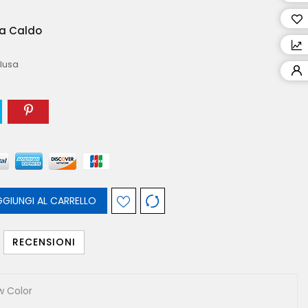
E
E
E
L
Z
I
I
R
R
R
A
A
I
R
R
R
U
Z
A
A
A
G
O
R
G
O
a Caldo
D
D
D
S
U
L
L
N
E
T
M
E
L
E
E
E
C
R
L
L
C
N
O
I
N
A
B
C
U
R
O
O
I
T
Y
N
T
clusa
A
H
R
O
L
C
O
O
S
I
A
N
I
O
I
R
T
O
D
A
M
O
O
I
R
O
M
Y
E
O
N
O
S
R
E
A
GIUNGI AL CARRELLO
RECENSIONI
w Color