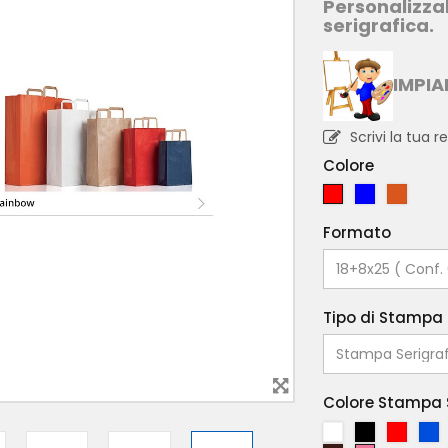
Personalizzab
serigrafica.
IMPI
Scrivi la tua 
Colore
R
B
A
O
L
R
Formato
S
U
A
S
N
O
C
I
Tipo di Stampa
O
Colore Stampa 
B
N
R
B