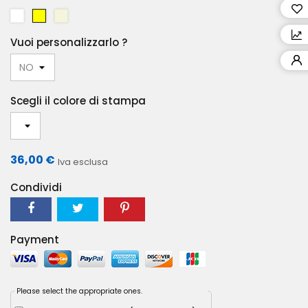
B
G
B
I
I
E
Vuoi personalizzarlo ?
A
A
I
N
L
G
C
L
E
O
O
Scegli il colore di stampa
36,00 €
Iva esclusa
Condividi
Payment
Please select the appropriate ones.