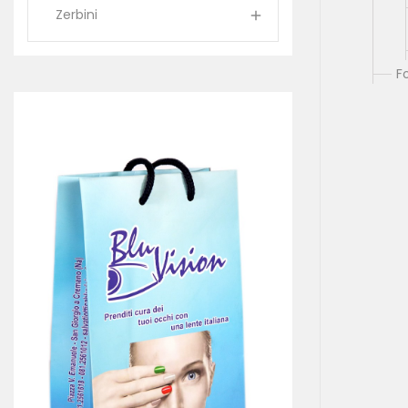
Zerbini

Fo