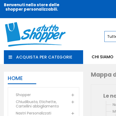
Benvenuti nello store delle
shopper personalizzabili.
CHI SIAMO
ACQUISTA PER CATEGORIE
Mappa de
HOME
Shopper
Le n

Chiudibusta, Etichette,

N
Cartellini abbigliamento
M
Nastri Personalizzati
