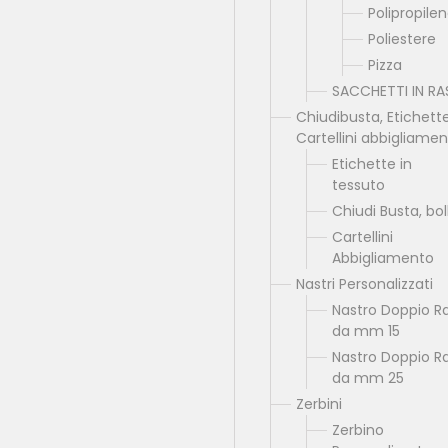
Polipropile
Poliestere
Pizza
SACCHETTI IN R
Chiudibusta, Etichette
Cartellini abbigliame
Etichette in
tessuto
Chiudi Busta, boll
Cartellini
Abbigliamento
Nastri Personalizzati
Nastro Doppio R
da mm 15
Nastro Doppio R
da mm 25
Zerbini
Zerbino