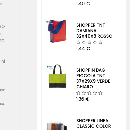
1,40 €
ne
SHOPPER TNT
ASO
DAMIANA
,
32X40X8 ROSSO
nto
1,44 €
ini
SHOPPIN BAG
PICCOLA TNT
37X29X9 VERDE
CHIARO
aso
1,36 €
aso
SHOPPER LINEA
CLASSIC COLOR