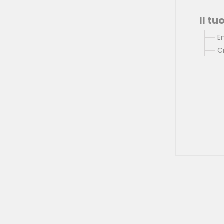
Il t
E
C