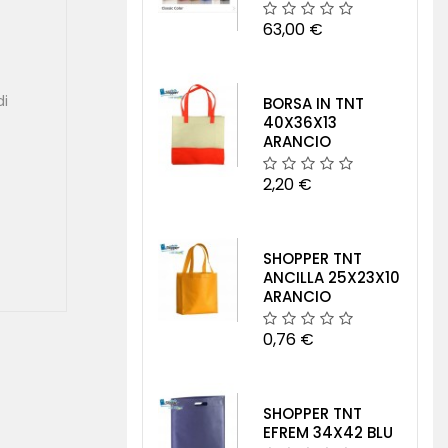
63,00 €
di
BORSA IN TNT
40X36X13
ARANCIO
2,20 €
SHOPPER TNT
ANCILLA 25X23X10
ARANCIO
0,76 €
SHOPPER TNT
EFREM 34X42 BLU