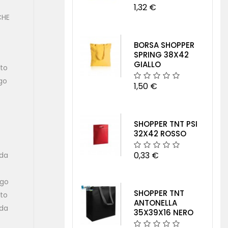
1,32 €
CHE
BORSA SHOPPER
SPRING 38X42
GIALLO
to
go
1,50 €
SHOPPER TNT PSI
32X42 ROSSO
0,33 €
da
ngo
SHOPPER TNT
to
ANTONELLA
da
35X39X16 NERO